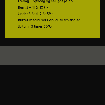
Fredag – Søndag og helligdage
219,-
Børn 3 – 11 år
109,-
Under 3 år til 2 år
59,-
Buffet med husets vin, øl eller vand ad
libitum i 3 timer
389,-
ÅBNINGSTIDER
mandag – søndag 14:00 – 21:30