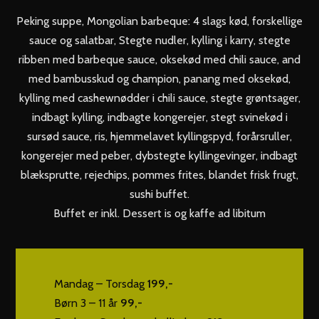
Peking suppe, Mongolian barbeque: 4 slags kød, forskellige
sauce og salatbar, Stegte nudler, kylling i karry, stegte
ribben med barbeque sauce, oksekød med chili sauce, and
med bambusskud og champion, panang med oksekød,
kylling med cashewnødder i chili sauce, stegte grøntsager,
indbagt kylling, indbagte kongerejer, stegt svinekød i
sursød sauce, ris, hjemmelavet kyllingspyd, forårsruller,
kongerejer med peber, dybstegte kyllingevinger, indbagt
blæksprutte, rejechips, pommes frites, blandet frisk frugt,
sushi buffet.
Buffet er inkl. Dessert is og kaffe ad libitum
Mandag – Torsdag
199,-
Børn 3 – 11 år
99,-