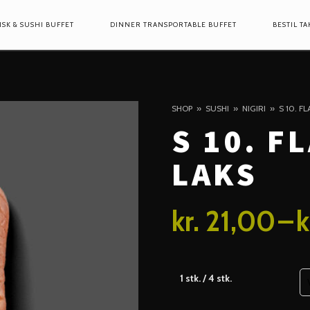
ISK & SUSHI BUFFET
DINNER TRANSPORTABLE BUFFET
BESTIL T
ION
SHOP
SUSHI
NIGIRI
S 10. F
S 10. 
LAKS
kr.
21,00
–
k
1 stk. / 4 stk.