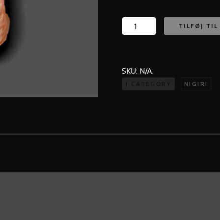
S
TILFØJ TI
10.
Flammegrillet
Laks
SKU:
N/A
.
antal
1 CATEGORY
NIGIRI