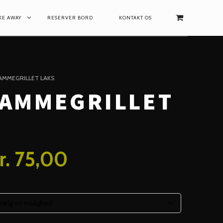
AKE AWAY
RESERVER BORD
KONTAKT OS
LAMMEGRILLET LAKS
FLAMMEGRILLET
Price
r.
75,00
range:
kr. 21,00
through