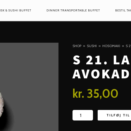
ISK & SUSHI BUFFET
DINNER TRANSPORTABLE BUFFET
BESTIL T
ION
SHOP
SUSHI
HOSOMAKI
S 
S 21. L
AVOKADO
kr.
35,00
S
TILFØJ TI
21.
Laks