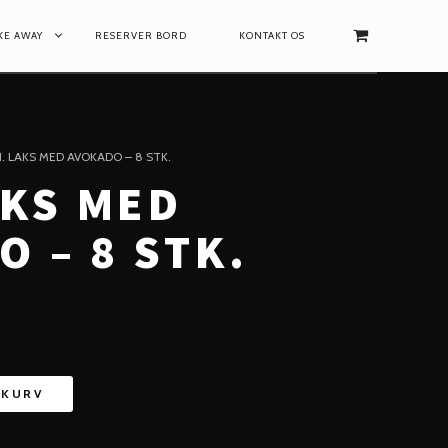
AKE AWAY
RESERVER BORD
KONTAKT OS
21. LAKS MED AVOKADO – 8 STK.
AKS MED
 – 8 STK.
L KURV