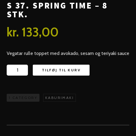
S 37. SPRING TIME – 8
STK.
kr.
133,00
Vegatar rulle toppet med avokado, sesam og teriyaki sauce
S
TILFØJ TIL KURV
37.
Spring
Time
1 CATEGORY
KABURIMAKI
-
8
stk.
antal