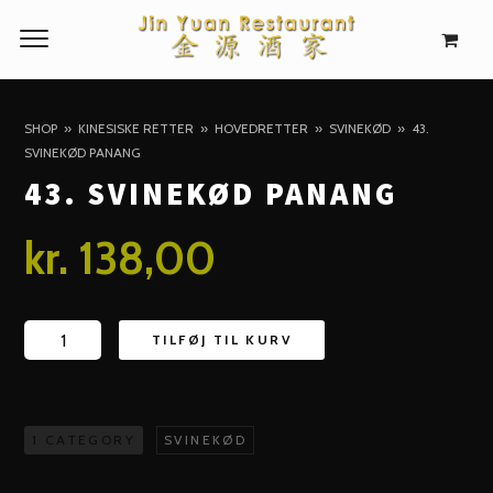
SHOP
KINESISKE RETTER
HOVEDRETTER
SVINEKØD
43.
SVINEKØD PANANG
43. SVINEKØD PANANG
kr.
138,00
43.
TILFØJ TIL KURV
Svinekød
Panang
antal
1 CATEGORY
SVINEKØD