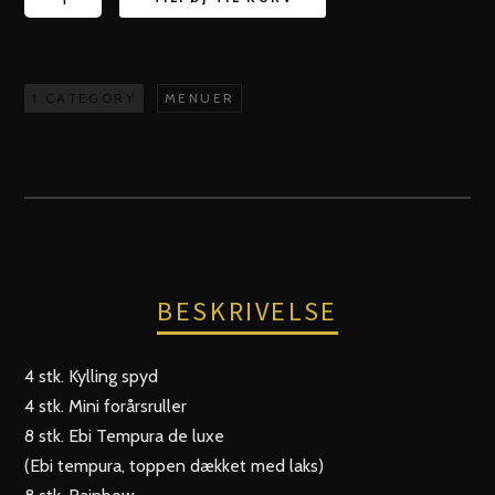
2
-
32
1 CATEGORY
MENUER
stk.
antal
BESKRIVELSE
4 stk. Kylling spyd
4 stk. Mini forårsruller
8 stk. Ebi Tempura de luxe
(Ebi tempura, toppen dækket med laks)