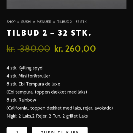
SHOP
SUSHI
MENUER
TILBUD 2 – 32 STK.
TILBUD 2 – 32 STK.
Original
Curren
kr.
380,00
kr.
260,00
price
price
4 stk. Kylling spyd
was:
is:
4 stk. Mini forårsruller
kr. 380,00.
kr. 260
8 stk. Ebi Tempura de luxe
(Ebi tempura, toppen dækket med laks)
8 stk. Rainbow
(California,, toppen dækket med laks, rejer, avokado)
Nigiri: 2 Laks,2 Rejer, 2 Tun, 2 grillet Laks
tilbud
TILFØJ TIL KURV