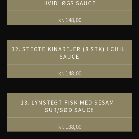
HVIDLØGS SAUCE
kr.
148,00
12. STEGTE KINAREJER (8 STK) I CHILI
SAUCE
kr.
148,00
13. LYNSTEGT FISK MED SESAM I
SUR/SØD SAUCE
kr.
138,00