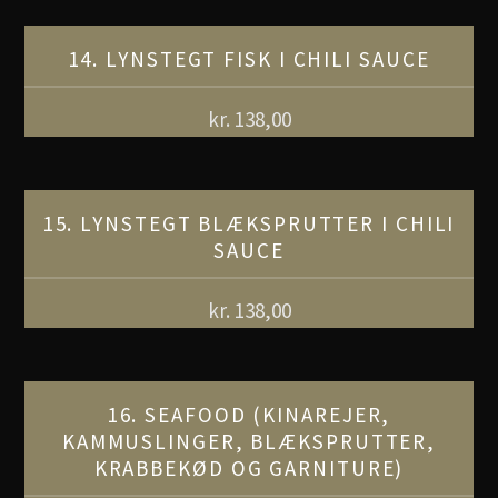
14. LYNSTEGT FISK I CHILI SAUCE
kr.
138,00
15. LYNSTEGT BLÆKSPRUTTER I CHILI
SAUCE
kr.
138,00
16. SEAFOOD (KINAREJER,
KAMMUSLINGER, BLÆKSPRUTTER,
KRABBEKØD OG GARNITURE)